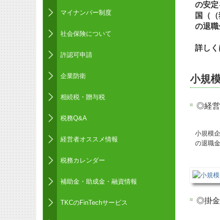
の安定
マイナンバー制度
国（（
の退職
社会保険について
詳しく
許認可申請
企業防衛
小規
相続税・贈与税
◎経営
税務Q&A
小規模企
経営者オススメ情報
の退職
税務カレンダー
補助金・助成金・融資情報
◎掛金
TKCのFinTechサービス