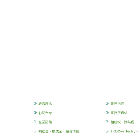
経営理念
業務内容
お問合せ
事務所通信
企業防衛
相続税・贈与税
補助金・助成金・融資情報
TKCのFinTech