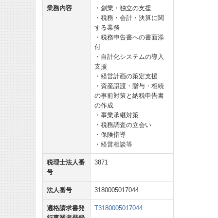
業務内容
・創業・独立の支援
・税務・会計・決算に関
する業務
・税務申告書への書面添
付
・自計化システムの導入
支援
・経営計画の策定支援
・資産譲渡・贈与・相続
の事前対策と納税申告書
の作成
・事業承継対策
・税務調査の立会い
・保険指導
・経営相談等
税理士法人番
3871
号
法人番号
3180005017044
適格請求書発
T3180005017044
行事業者登録