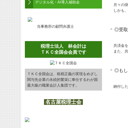
デジタル化・AI導入補助金
月々の掛
しかも
当事務所の顧問弁護士
◎受取
共済金
税理士法人 林会計は
また、
ＴＫＣ全国会会員です
◎もし
ＴＫＣ全国会は、租税正義の実現をめざし
関与先企業の永続的繁栄に奉仕するわが国
最大級の職業会計人集団です。
納付し
名古屋税理士会