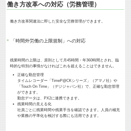
働き方改革への対応（労務管理）
マイナンバー制度
社会保険について
働き方改革関連法に即した安全な労務管理ができます。
許認可申請
「時間外労働の上限規制」への対応
企業防衛
相続税・贈与税
残業時間の上限は、原則として月45時間・年360時間とされ、臨
時的な特別の事情がなければこれを超えることはできません。
税務Q&A
正確な勤怠管理
タイムレコーダー「TimeP@CKシリーズ」（アマノ社）や
経営者オススメ情報
「Touch On Time」（デジジャパン社）で、正確な勤怠管理
ができます。
税務カレンダー
勤怠データは、PX2に連携できます。
残業時間の見える化
補助金・助成金・融資情報
社員ごとに残業時間や残業手当を確認できます。人員の補充
や業務の平準化を検討する際にも活用できます。
TKCのFinTechサービス