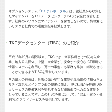
オプションシステム「
PX まいポータル
」は、役社員から収集し
たマイナンバーをTKCデータセンター(TISC)に安全に保管しま
す。社内のパソコンにマイナンバーを保管しないので、情報漏え
いリスクと社内での運用負担を軽減します。
TKCデータセンター（TISC）のご紹介
平成15年10月の開設以来、TKCでは、当事務所とその関与先企
業、地方公共団体、中堅・大企業が、安全かつ安心なICT環境で
情報システムを利用し、万一の事態にも業務を維持・継続させる
ことができるようTISCを運営しています。
その最大の特長は、災害に強い堅牢な建物や最高度の情報セキュ
リティ対策などインフラ面の整備に加え、TKC社員が24時間365
日サービスの稼働状況を監視するなど運用面でも万全な体制を
とっていることです。このTISCを拠点として、“ 安全・安心・便
利”なクラウドサービスを提供しています。