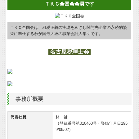
ＴＫＣ全国会会員です
ＴＫＣ全国会は、租税正義の実現をめざし関与先企業の永続的繁
栄に奉仕するわが国最大級の職業会計人集団です。
名古屋税理士会
事務所概要
代表社員
林 鍵一
（登録番号第010460号・登録年月日195
9/09/02）